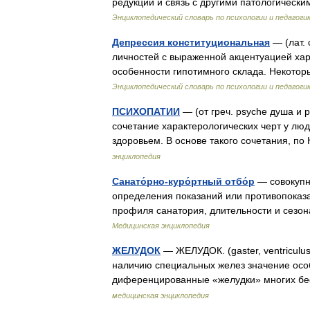
редукции и связь с другими патологичес
Энциклопедический словарь по психологии и педагоги
Депрессия конституциональная
— (лат. 
личностей с выраженной акцентуацией хар
особенности гипотимного склада. Некото
Энциклопедический словарь по психологии и педагоги
ПСИХОПАТИИ
— (от греч. psyche душа и 
сочетание характерологических черт у лю
здоровьем. В основе такого сочетания, 
энциклопедия
Санато́рно-куро́ртный отбо́р
— совокупн
определения показаний или противопоказа
профиля санатория, длительности и сезон
Медицинская энциклопедия
ЖЕЛУДОК
— ЖЕЛУДОК. (gaster, ventricul
наличию специальных желез значение осо
диференцированные «желудки» многих б
медицинская энциклопедия