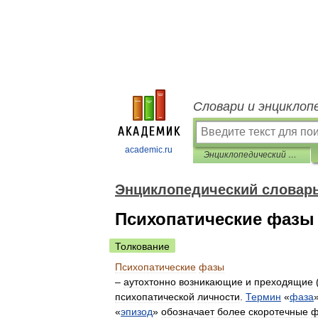
Словари и энциклоп
academic.ru
Энциклопедический словарь по психологии и педагогике
Энциклопедический словарь
Психопатические фазы
Толкование
Психопатические
фазы
–
аутохтонно
возникающие
и
преходящие
психопатической
личности
.
Термин
«
фаза
«
эпизод
»
обозначает
более
скоротечные
ф