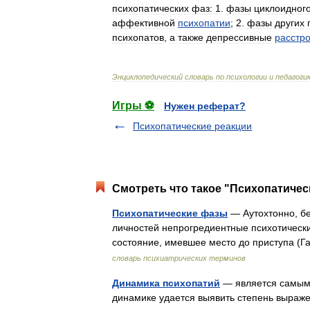
психопатических
фаз:
1
.
фазы
циклоидног
аффективной
психопатии
;
2
.
фазы
других
психопатов
,
а
также
депрессивные
расстр
Энциклопедический
словарь
по
психологии
и
педагоги
Игры ⚽
Нужен реферат?
Психопатические реакции
Смотреть что такое "Психопатичес
Психопатические фазы
— Аутохтонно, б
личностей непрогредиентные психотически
состояние, имевшее место до приступа (Г
словарь психиатрических терминов
Динамика психопатий
— является самым 
динамике удается выявить степень выраже