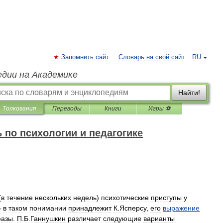
Запомнить сайт
Словарь на свой сайт
RU
едии на Академике
Найти!
Толкования
Переводы
Книги
Игры ⚽
 по психологии и педагогике
(
в
течение
нескольких
недель
)
психотические
приступы
у
»
в
таком
понимании
принадлежит
К
.
Ясперсу
,
его
выражение
азы
.
П
.
Б
.
Ганнушкин
различает
следующие
варианты