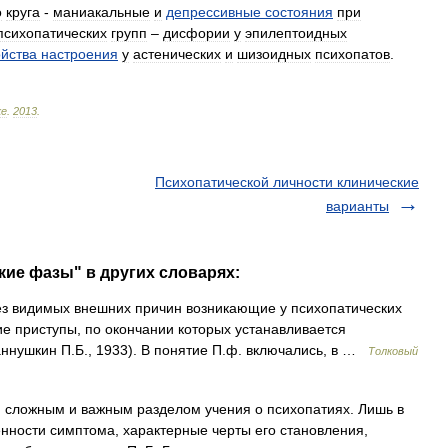
о
круга
-
маниакальные
и
депрессивные
состояния
при
психопатических
групп
–
дисфории
у
эпилептоидных
ойства
настроения
у
астенических
и
шизоидных
психопатов
.
ке
.
2013
.
Психопатической личности клинические
варианты
кие фазы" в других словарях:
ез видимых внешних причин возникающие у психопатических
е приступы, по окончании которых устанавливается
аннушкин П.Б., 1933). В понятие П.ф. включались, в …
Толковый
сложным и важным разделом учения о психопатиях. Лишь в
нности симптома, характерные черты его становления,