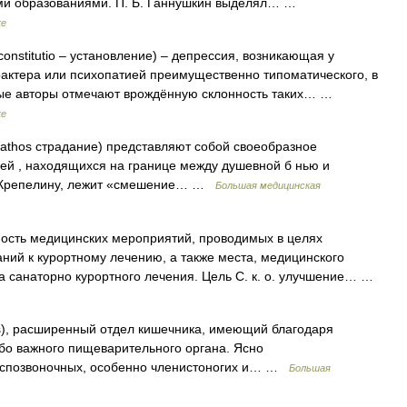
кими образованиями. П. Б. Ганнушкин выделял… …
ке
constitutio – установление) – депрессия, возникающая у
актера или психопатией преимущественно типоматического, в
рые авторы отмечают врождённую склонность таких… …
ке
pathos страдание) представляют собой своеобразное
дей , находящихся на границе между душевной б нью и
по Крепелину, лежит «смешение… …
Большая медицинская
ость медицинских мероприятий, проводимых в целях
ний к курортному лечению, а также места, медицинского
а санаторно курортного лечения. Цель С. к. о. улучшение… …
us), расширенный отдел кишечника, имеющий благодаря
бо важного пищеварительного органа. Ясно
еспозвоночных, особенно членистоногих и… …
Большая