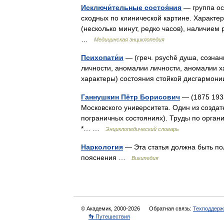
Исключи́тельные состоя́ния
— группа ос
сходных по клинической картине. Характ
(несколько минут, редко часов), наличие
…
Медицинская энциклопедия
Психопати́и
— (греч. psychē душа, сознан
личности, аномалии личности, аномалии х
характеры) состояния стойкой дисгармо
Ганнушкин Пётр Борисович
— (1875 1933
Московского университета. Один из созда
пограничных состояниях). Труды по орган
*… …
Энциклопедический словарь
Наркология
— Эта статья должна быть по
пояснения …
Википедия
© Академик, 2000-2026
Обратная связь:
Техподдерж
👣 Путешествия