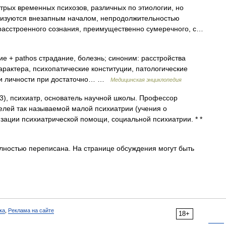
трых временных психозов, различных по этиологии, но
еризуются внезапным началом, непродолжительностью
м расстроенного сознания, преимущественно сумеречного, с…
ие + pathos страдание, болезнь; синоним: расстройства
арактера, психопатические конституции, патологические
нии личности при достаточно… …
Медицинская энциклопедия
), психиатр, основатель научной школы. Профессор
телей так называемой малой психиатрии (учения о
изации психиатрической помощи, социальной психиатрии. * *
лностью переписана. На странице обсуждения могут быть
ка
,
Реклама на сайте
18+